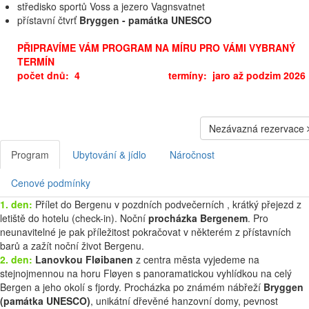
středisko sportů Voss a jezero Vagnsvatnet
přístavní čtvrť
Bryggen - památka UNESCO
PŘIPRAVÍME VÁM PROGRAM NA MÍRU PRO VÁMI VYBRANÝ
TERMÍN
počet dnů: 4 termíny: jaro až podzim 2026
Nezávazná rezervace
Program
Ubytování & jídlo
Náročnost
Cenové podmínky
1. den:
Přílet do Bergenu v pozdních podvečerních , krátký přejezd z
letiště do hotelu (check-in). Noční
procházka Bergenem
. Pro
neunavitelné je pak příležitost pokračovat v některém z přístavních
barů a zažít noční život Bergenu.
2. den:
Lanovkou Fløibanen
z centra města vyjedeme na
stejnojmennou na horu Fløyen s panoramatickou vyhlídkou na celý
Bergen a jeho okolí s fjordy. Procházka po známém nábřeží
Bryggen
(památka UNESCO)
, unikátní dřevěné hanzovní domy, pevnost