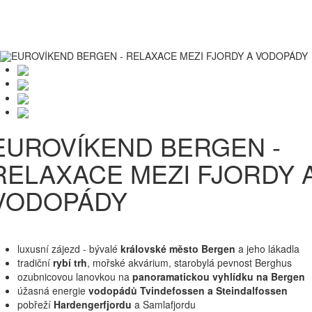
Letecky
Malá skupina cestovatelů
Pohodlné
ubytování
Toggle
navigati
EUROVÍKEND BERGEN -
RELAXACE MEZI FJORDY 
VODOPÁDY
luxusní zájezd - bývalé
královské město Bergen
a jeho lákadla
tradiční
rybí trh
, mořské akvárium, starobylá pevnost Berghus
ozubnicovou lanovkou na
panoramatickou vyhlídku na Bergen
úžasná energie
vodopádů Tvindefossen a Steindalfossen
pobřeží
Hardengerfjordu
a Samlafjordu