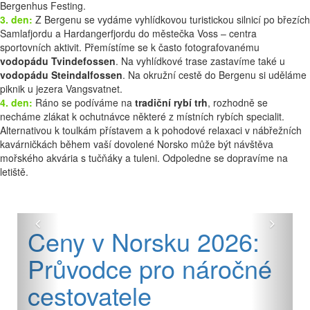
Bergenhus Festing.
3. den:
Z Bergenu se vydáme vyhlídkovou turistickou silnicí po březích
Samlafjordu a Hardangerfjordu do městečka Voss – centra
sportovních aktivit. Přemístíme se k často fotografovanému
vodopádu Tvindefossen
. Na vyhlídkové trase zastavíme také u
vodopádu Steindalfossen
. Na okružní cestě do Bergenu si uděláme
piknik u jezera Vangsvatnet.
4. den:
Ráno se podíváme na
tradiční rybí trh
, rozhodně se
necháme zlákat k ochutnávce některé z místních rybích specialit.
Alternativou k toulkám přístavem a k pohodové relaxaci v nábřežních
kavárničkách během vaší dovolené Norsko může být návštěva
mořského akvária s tučňáky a tuleni. Odpoledne se dopravíme na
letiště.
Předchozí
Další
Ceny v Norsku 2026:
Průvodce pro náročné
cestovatele