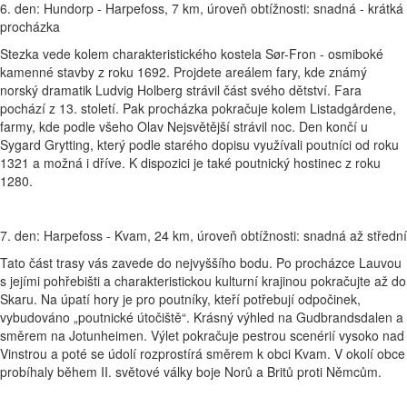
6. den: Hundorp - Harpefoss, 7 km, úroveň obtížnosti: snadná - krátká
procházka
Stezka vede kolem charakteristického kostela Sør-Fron - osmiboké
kamenné stavby z roku 1692. Projdete areálem fary, kde známý
norský dramatik Ludvig Holberg strávil část svého dětství. Fara
pochází z 13. století. Pak procházka pokračuje kolem Listadgårdene,
farmy, kde podle všeho Olav Nejsvětější strávil noc. Den končí u
Sygard Grytting, který podle starého dopisu využívali poutníci od roku
1321 a možná i dříve. K dispozici je také poutnický hostinec z roku
1280.
7. den: Harpefoss - Kvam, 24 km, úroveň obtížnosti: snadná až střední
Tato část trasy vás zavede do nejvyššího bodu. Po procházce Lauvou
s jejími pohřebišti a charakteristickou kulturní krajinou pokračujte až do
Skaru. Na úpatí hory je pro poutníky, kteří potřebují odpočinek,
vybudováno „poutnické útočiště“. Krásný výhled na Gudbrandsdalen a
směrem na Jotunheimen. Výlet pokračuje pestrou scenérií vysoko nad
Vinstrou a poté se údolí rozprostírá směrem k obci Kvam. V okolí obce
probíhaly během II. světové války boje Norů a Britů proti Němcům.