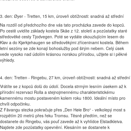
3. den: Øyer - Tretten, 15 km, úroveň obtížnosti: snadná až střední
Na rozdíl od předchozího dne vás tato procházka zavede do kopců.
Po cestě uvidíte základy kostela Skåe z 12. století a pozůstatky staré
středověké cesty Tjodvegen. Poté se vydáte okouzlujícím lesem do
Kløv a do Kjørkjehaugen se středověkými zříceninami kostela. Během
letní sezóny se zde konají bohoslužby pod širým nebem. Celý úsek
vede vysoko nad údolím krásnou norskou přírodou, užijete si i pěkné
výhledy.
4. den: Tretten - Ringebu, 27 km, úroveň obtížnosti: snadná až střední
Vrátíte se z kopců dolů do údolí. Docela strmým lesním úsekem až k
přírodní rezervaci Rolla a stejnojmennému charakteristickému
kamennému mostu postaveném kolem roku 1800. Ideální místo pro
chvíli odpočinku.
Z Fåvangu stezka pokračuje přes „Den Høie Bro“ - velkolepý most s
rozpětím 20 metrů přes řeku Tromsu. Těsně předtím, než se
dostanete do Ringebu, vás pouť zavede až k vyhlídce Elstadkleiva.
Najdete zde pozůstatky opevnění. Klesáním se dostanete k