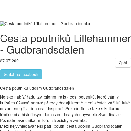
Letecky
Malá skupina cestovatelů
Pohodlné
ubytování
Toggle
navigati
Cesta poutníků Lillehammer
- Gudbrandsdalen
27.07.2021
Zpět
Sdílet na facebook
Cesta poutníků údolím Gudbrandsdalen
Norsko nabízí řadu tzv. pilgrim trails - cest poutníků, které vám v
kulisách úžasné norské přírody dodají kromě meditačních zážitků také
novou energii a duchovní inspiraci. Seznámíte se také s kulturou,
tradicemi a historickým dědictvím dávných obyvatelů Skandinávie.
Poznáte také unikátní flóru, živočichy a zvířata.
Mezi nejvyhledávanější patří poutní cesta údolím Gudbrandsdalen,