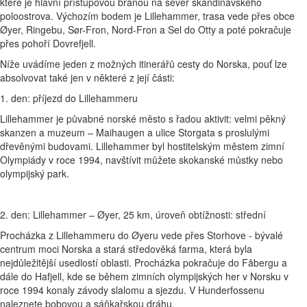
které je hlavní přístupovou branou na sever skandinávského
poloostrova. Výchozím bodem je Lillehammer, trasa vede přes obce
Øyer, Ringebu, Sør-Fron, Nord-Fron a Sel do Otty a poté pokračuje
přes pohoří Dovrefjell.
Níže uvádíme jeden z možných itinerářů cesty do Norska, pouť lze
absolvovat také jen v některé z její části:
1. den: příjezd do Lillehammeru
Lillehammer je půvabné norské město s řadou aktivit: velmi pěkný
skanzen a muzeum – ​​Maihaugen a ulice Storgata s proslulými
dřevěnými budovami. Lillehammer byl hostitelským městem zimní
Olympiády v roce 1994, navštívit můžete skokanské můstky nebo
olympijský park.
2. den: Lillehammer – Øyer, 25 km, úroveň obtížnosti: střední
Procházka z Lillehammeru do Øyeru vede přes Storhove - bývalé
centrum moci Norska a stará středověká farma, která byla
nejdůležitější usedlostí oblasti. Procházka pokračuje do Fåbergu a
dále do Hafjell, kde se během zimních olympijských her v Norsku v
roce 1994 konaly závody slalomu a sjezdu. V Hunderfossenu
naleznete bobovou a sáňkařskou dráhu.