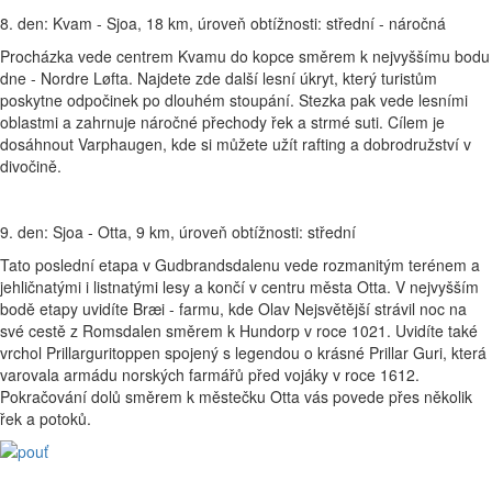
8. den: Kvam - Sjoa, 18 km, úroveň obtížnosti: střední - náročná
Procházka vede centrem Kvamu do kopce směrem k nejvyššímu bodu
dne - Nordre Løfta. Najdete zde další lesní úkryt, který turistům
poskytne odpočinek po dlouhém stoupání. Stezka pak vede lesními
oblastmi a zahrnuje náročné přechody řek a strmé suti. Cílem je
dosáhnout Varphaugen, kde si můžete užít rafting a dobrodružství v
divočině.
9. den: Sjoa - Otta, 9 km, úroveň obtížnosti: střední
Tato poslední etapa v Gudbrandsdalenu vede rozmanitým terénem a
jehličnatými i listnatými lesy a končí v centru města Otta. V nejvyšším
bodě etapy uvidíte Bræi - farmu, kde Olav Nejsvětější strávil noc na
své cestě z Romsdalen směrem k Hundorp v roce 1021. Uvidíte také
vrchol Prillarguritoppen spojený s legendou o krásné Prillar Guri, která
varovala armádu norských farmářů před vojáky v roce 1612.
Pokračování dolů směrem k městečku Otta vás povede přes několik
řek a potoků.
rainbow Lofoten