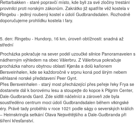
Rettarbakken - staré popravčí místo, kde byli za své zločiny trestáni
provinilci proti norským zákonům. Zakrátko již spatříte věž kostela v
Ringebu - jediný roubený kostel v údolí Gudbrandsdalen. Rozhodně
doporučujeme prohlídku kostela i fary.
5. den: Ringebu - Hundorp, 16 km, úroveň obtížnosti: snadná až
střední
Procházka pokračuje na sever podél uzoučké silnice Panoramaveien s
nádherným výhledem na obec Vålerbru. Z Vålerbrua pokračuje
procházka nahoru obytnou oblastí Kjønås a dolů kaňonem
Bersveinhølen, kde se každoročně v srpnu koná pod širým nebem
věhlasné norské představení Peer Gynt.
Přes Bersveinhølen - starý most přecházející přes peřeje řeky Frya se
dostanete dál k borovému lesu a stoupejte do kopce k Pilgrim Center,
Dale-Gudbrands Gard. Zde sídlili náčelníci a zároveň zde byla
soustředěno centrum moci údolí Gudbrandsdalen během vikingské
éry. Právě tady proběhlo v roce 1021 podle ságy o severských králích
– Heimskringla setkání Olava Nejsvětějšího a Dale-Gudbranda při
šíření křesťanství.