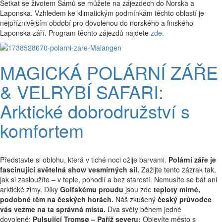
Setkat se životem Sámů se můžete na zájezdech do Norska a
Laponska. Vzhledem ke klimatickým podmínkám těchto oblastí je
nejpříznivějším období pro dovolenou do norského a finského
Laponska září. Program těchto zájezdů najdete
zde.
MAGICKÁ POLÁRNÍ ZÁŘE
& VELRYBÍ SAFARI:
Arktické dobrodružství s
komfortem
Představte si oblohu, která v tiché noci ožije barvami.
Polární záře je
fascinující světelná show vesmírných sil.
Zažijte tento zázrak tak,
jak si zasloužíte – v teple, pohodlí a bez starostí. Nemusíte se bát ani
arktické zimy. Díky
Golfskému proudu
jsou zde
teploty mírné,
podobné těm na českých horách.
Náš zkušený
český průvodce
vás vezme na ta správná místa.
Dva světy během jedné
dovolené:
Pulsující Tromsø – Paříž severu:
Objevíte město s