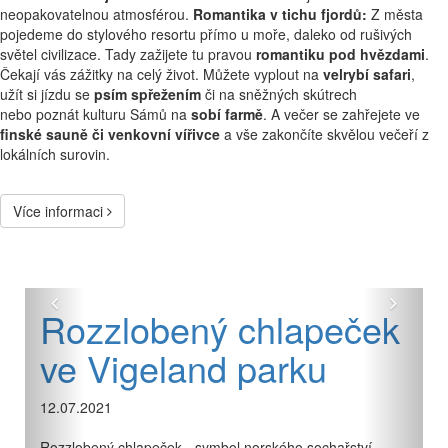
neopakovatelnou atmosférou.
Romantika v tichu fjordů:
Z města
pojedeme do stylového resortu přímo u moře, daleko od rušivých
světel civilizace. Tady zažijete tu pravou
romantiku pod hvězdami
.
Čekají vás zážitky na celý život. Můžete vyplout na
velrybí safari
,
užít si jízdu se
psím spřežením
či na sněžných skútrech
nebo poznát kulturu Sámů na
sobí farmě
. A večer se zahřejete ve
finské sauně či venkovní vířivce
a vše zakončíte skvělou večeří z
lokálních surovin.
Více informaci
Předchozí
Další
Rozzlobený chlapeček
ve Vigeland parku
12.07.2021
Rozzlobený chlapeček - symbol norského sochařství