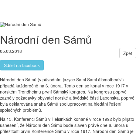
Letecky
Malá skupina cestovatelů
Pohodlné
ubytování
Toggle
navigati
Národní den Sámů
05.03.2018
Zpět
Sdílet na facebook
Národní den Sámů (v původním jazyce Sami Sami álbmotbeaivi)
připadá každoročně na 6. února. Tento den se konal v roce 1917 v
norském Trondheimu první Sámský kongres. Na kongresu poprvé
zazněly požadavky obyvatel norské a švédské části Laponska, poprvé
byla deklarována snaha Sámů spolupracovat na hledání řešení
společných problémů.
Na 15. Konferenci Sámů v Helsinkách konané v roce 1992 bylo přijato
usnesení, že Národní den Sámů bude slaven právě dne 6. února u
příležitosti první Konference Sámů v roce 1917. Národní den Sámů je