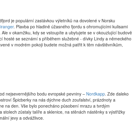
dfjord je populární zastávkou výletníků na dovolené v Norsku
iranger
. Plavba po hladině úžasného fjordu s ohromujícími kulisami
a. Ale v okamžiku, kdy se vstoupíte a ubytujete se v okouzlující budově
ějící hosté se seznámí s příběhem služebné - dívky Lindy a německého
rávené v modrém pokoji budete možná patřit k těm návštěvníkům,
 od nejsevernějšího bodu evropské pevniny –
Nordkapp
. Zde daleko
ostroví Špicberky na nás dýchne duch zoufalství, prázdnoty a
 dne na den. Vše bylo ponecháno působení mrazu a tvrdým
tolech zůstaly talíře a sklenice, na stěnách nástěnky s výstřižky
ální jevy a odvážlivce.