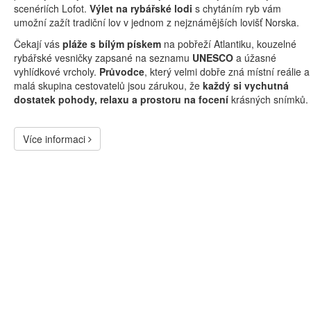
scenériích Lofot.
Výlet na rybářské lodi
s chytáním ryb vám
umožní zažít tradiční lov v jednom z nejznámějších lovišť Norska.
Čekají vás
pláže s bílým pískem
na pobřeží Atlantiku, kouzelné
rybářské vesničky zapsané na seznamu
UNESCO
a úžasné
vyhlídkové vrcholy.
Průvodce
, který velmi dobře zná místní reálie a
malá skupina cestovatelů jsou zárukou, že
každý si vychutná
dostatek pohody, relaxu a prostoru na focení
krásných snímků.
Více informaci