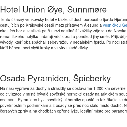
Hotel Union Øye, Sunnmøre
Tento úžasný venkovský hotel v blízkosti dech beroucího fjordu Hjørun
cestujících po Královské cestě mezi přístavem Ålesund a
vesničkou Ge
okolních hor a skalisek patří mezi nejsilnější zážitky zájezdu do Norsk
romantického hotýlku nabírají věci obrat a poněkud jiný směr. Přijížd
vévody, kteří oba spáchali sebevraždu v nedalekém fjordu. Po noci st
kteří během noci slyší kroky a vzlyky mladé dívky.
Osada Pyramiden, Špicberky
Na naší výpravě za duchy a strašidly se dostáváme 1.200 km severně
od civilizace v místě bývalé sovětské hornické osady na arktickém sou
osamění. Pyramiden byla sovětskými horníky opuštěna tak říkajíc ze
povětrnostním podmínkám a z osady se přes noc stalo místo duchů. Na s
čerstvých zpráv a na chodbách opřené lyže. Ideální místo pro paranorm