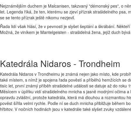
Nejznámějším duchem je Malcanisen, takzvaný "démonský pes", o němž 
let. Legenda říká, že ten, kterému se zjeví přízrak strašidelného psa,
se se tento přízrak ještě nikomu nezjevil.
Řada lidí však hlásí, že v pevnosti je slyšet šeptání a škrábání. Někteř
Možná, že viníkem je Mantelgeisten - strašidelná žena, jejíž duch bývá č
Katedrála Nidaros - Trondheim
Katedrála Nidaros v Trondheimu je známá nejen jako místo, kde probí
také místem, s nímž je spojena řada pověstí a příběhů hemžících se du
tisíc let, první známý příběh strašidelné události se datuje až do rok
Měsícem v úplňku vidí strašidelného mnicha s jasně modrými očima a 
opravdu zvláštní, protože katedrála, která má dlouhou a rozmanitou h
pověst šířila velmi rychle. Podle ní se duch mnicha přibližuje během bo
hřbitov. V nočních hodinách jsou v katedrále také slyšet zvuky vzdále