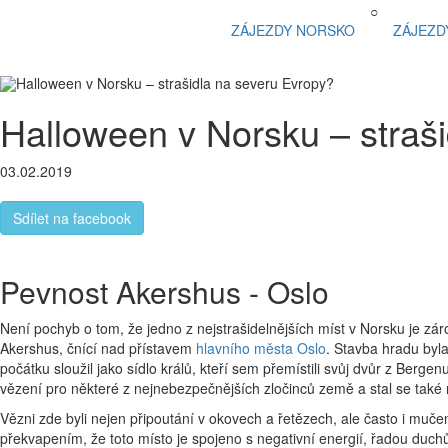
○
ZÁJEZDY NORSKO
ZÁJEZD
Halloween v Norsku – straš
03.02.2019
Sdílet na facebook
Pevnost Akershus - Oslo
Není pochyb o tom, že jedno z nejstrašidelnějších míst v Norsku je zá
Akershus, čnící nad přístavem
hlavního města Oslo
. Stavba hradu by
počátku sloužil jako sídlo králů, kteří sem přemístili svůj dvůr z Berge
vězení pro některé z nejnebezpečnějších zločinců země a stal se tak
Vězni zde byli nejen připoutání v okovech a řetězech, ale často i mučen
překvapením, že toto místo je spojeno s negativní energií, řadou duchů