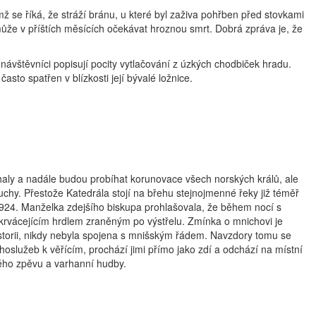
se říká, že stráží bránu, u které byl zaživa pohřben před stovkami
 může v příštích měsících očekávat hroznou smrt. Dobrá zpráva je, že
í návštěvníci popisují pocity vytlačování z úzkých chodbiček hradu.
asto spatřen v blízkosti její bývalé ložnice.
haly a nadále budou probíhat korunovace všech norských králů, ale
chy. Přestože Katedrála stojí na břehu stejnojmenné řeky již téměř
u 1924. Manželka zdejšího biskupa prohlašovala, že během nocí s
krvácejícím hrdlem zraněným po výstřelu. Zmínka o mnichovi je
istorii, nikdy nebyla spojena s mnišským řádem. Navzdory tomu se
hoslužeb k věřícím, prochází jimi přímo jako zdí a odchází na místní
ného zpěvu a varhanní hudby.