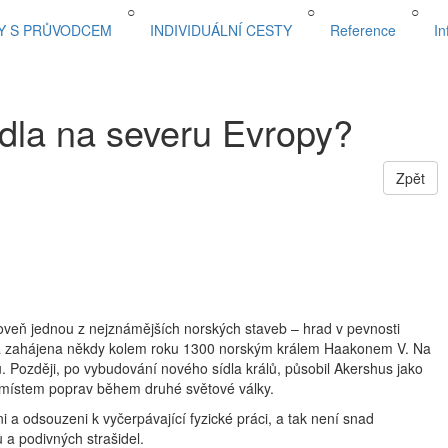
○
○
○
Letecky
Malá skupina cestovatelů
Pohodlné ubytování
Y S PRŮVODCEM
INDIVIDUÁLNÍ CESTY
Reference
In
idla na severu Evropy?
Zpět
roveň jednou z nejznámějších norských staveb – hrad v pevnosti
la zahájena někdy kolem roku 1300 norským králem Haakonem V. Na
nu. Později, po vybudování nového sídla králů, působil Akershus jako
é místem poprav během druhé světové války.
i a odsouzeni k vyčerpávající fyzické práci, a tak není snad
 a podivných strašidel.