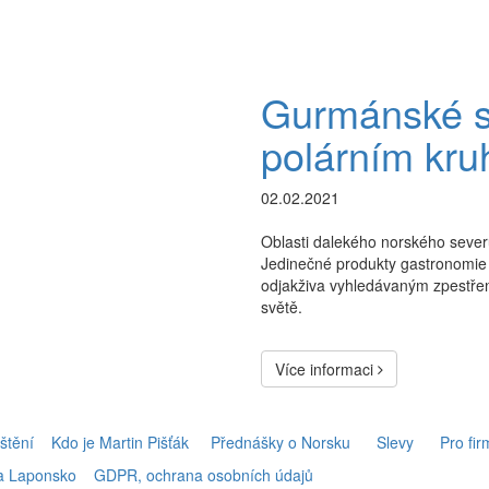
Gurmánské sp
polárním kr
02.02.2021
Oblasti dalekého norského severu
Jedinečné produkty gastronomie 
odjakživa vyhledávaným zpestření
světě.
Více informaci
štění
Kdo je Martin Pišťák
Přednášky o Norsku
Slevy
Pro fir
 a Laponsko
GDPR, ochrana osobních údajů