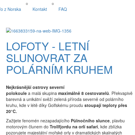
○
○
fo z Norska
Kontakt
FAQ
LOFOTY - LETNÍ
SLUNOVRAT ZA
POLÁRNÍM KRUHEM
Nejkrásnější ostrovy severní
polokoule
a malá skupina
maximálně 8 cestovatelů
. Překvapivě
barevná a unikátní svěží zelená příroda severně od polárního
kruhu, kde v létě díky Golfskému proudu
stoupají teploty přes
20°C.
Zažijete fenomén nezapadajícího
Půlnočního slunce
, plavbu
motorovým člunem do
Trollfjordu na orlí safari
, kde zblízka
pozorujete majestátní mořské orly v dramatických skalnatých