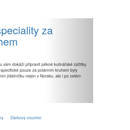
Další
eciality za
uhem
 vám dokáží připravit pěkné kulinářské zážitky.
specifické pouze za polárním kruhem byly
m jídelníčku nejen v Norsku, ale i po celém
my
Dárkový voucher