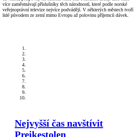
více zaměstnávají příslušníky těch národností, které podle norské
veřejnoprávní televize nejvíce podvádějí. V některých městech tvoří
lidé původem ze zemí mimo Evropu až polovinu příjemců dávek.
Nejvyšší čas navštívit
Preikestolen