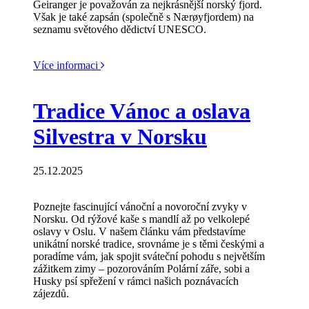
Geiranger je považován za nejkrásnější norský fjord.
Však je také zapsán (společně s Nærøyfjordem) na
seznamu světového dědictví UNESCO.
Více informaci
Tradice Vánoc a oslava
Silvestra v Norsku
25.12.2025
Poznejte fascinující vánoční a novoroční zvyky v
Norsku. Od rýžové kaše s mandlí až po velkolepé
oslavy v Oslu. V našem článku vám představíme
unikátní norské tradice, srovnáme je s těmi českými a
poradíme vám, jak spojit sváteční pohodu s největším
zážitkem zimy – pozorováním Polární záře, sobi a
Husky psí spřežení v rámci našich poznávacích
zájezdů.