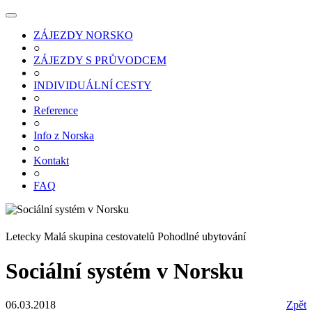
Toggle
navigation
ZÁJEZDY NORSKO
○
ZÁJEZDY S PRŮVODCEM
○
INDIVIDUÁLNÍ CESTY
○
Reference
○
Info z Norska
○
Kontakt
○
FAQ
Letecky
Malá skupina cestovatelů
Pohodlné ubytování
Sociální systém v Norsku
06.03.2018
Zpět