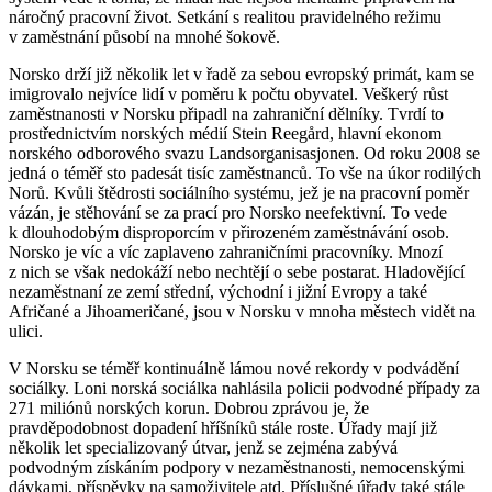
náročný pracovní život. Setkání s realitou pravidelného režimu
v zaměstnání působí na mnohé šokově.
Norsko drží již několik let v řadě za sebou evropský primát, kam se
imigrovalo nejvíce lidí v poměru k počtu obyvatel. Veškerý růst
zaměstnanosti v Norsku připadl na zahraniční dělníky. Tvrdí to
prostřednictvím norských médií Stein Reegård, hlavní ekonom
norského odborového svazu Landsorganisasjonen. Od roku 2008 se
jedná o téměř sto padesát tisíc zaměstnanců. To vše na úkor rodilých
Norů. Kvůli štědrosti sociálního systému, jež je na pracovní poměr
vázán, je stěhování se za prací pro Norsko neefektivní. To vede
k dlouhodobým disproporcím v přirozeném zaměstnávání osob.
Norsko je víc a víc zaplaveno zahraničními pracovníky. Mnozí
z nich se však nedokáží nebo nechtějí o sebe postarat. Hladovějící
nezaměstnaní ze zemí střední, východní i jižní Evropy a také
Afričané a Jihoameričané, jsou v Norsku v mnoha městech vidět na
ulici.
V Norsku se téměř kontinuálně lámou nové rekordy v podvádění
sociálky. Loni norská sociálka nahlásila policii podvodné případy za
271 miliónů norských korun. Dobrou zprávou je, že
pravděpodobnost dopadení hříšníků stále roste. Úřady mají již
několik let specializovaný útvar, jenž se zejména zabývá
podvodným získáním podpory v nezaměstnanosti, nemocenskými
dávkami, příspěvky na samoživitele atd. Příslušné úřady také stále