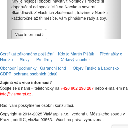
Kdy je nejlepší období navštívit Norsko? Přečtěte si
doporučení od specialistů na Norsko a severní
Skandinávii. Z vlastních zkušeností, trávíme v Norsku
každoročně až tři měsíce, vám přinášíme rady a tipy.
Více informaci
Certifikát zákonného pojištění
Kdo je Martin Pišťák
Přednášky o
Norsku
Slevy
Pro firmy
Dárkový voucher
Obchodní podmínky
Garanční fond
Objev Finsko a Laponsko
GDPR, ochrana osobních údajů
Zajímá vás více informací?
Spojte se s námi – telefonicky na
+420 602 296 287
nebo e-mailem na
info@viamarpi.cz
.
Rádi vám poskytneme osobní konzultaci.
Copyright © 2014-2025 ViaMarpi s.r.o., vedená u Městského soudu v
Praze, oddíl C, vložka 93563. Všechna práva vyhrazena.