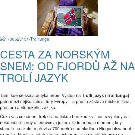
CESTA ZA NORSKÝM
SNEM: OD FJORDŮ AŽ NA
TROLÍ JAZYK
Tam, kde se skála dotýká nebe. Výstup na
Trollí jazyk (Trolltunga)
patří mezi nejikoničtější túry Evropy – a přesto zůstává místem ticha,
prostoru a hlubokého zážitku.
Čeká vás celodenní trek dramatickou horskou krajinou s výhledy na
nekonečné fjordy a ledovcová jezera. Odměnou je moment, kdy
stanete na skalním převisu 700 metrů nad hladinou Ringedalsvannet –
okamžik, který se nefotí jen na Instagram, ale ukládá hluboko do