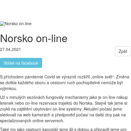
Letecky
Malá skupina cestovatelů
Pohodlné
ubytování
Toggle
navigati
Norsko on-line
27.04.2021
Zpět
Sdílet na facebook
S příchodem pandemie Covid se výrazně rozšířil „online svět“. Změna
se dotkla každého oboru a cestovní ruch pochopitelně nemůže být
výjimkou.
Už v minulých sezónách fungovaly mechanismy jako je on-line nákup
letenek nebo on-line rezervace trajektů do Norska. Stejně tak jsme si
zvykli na zajištění ubytování on-line systémy. Aktuální počasí jsme
sledovali na web kamerách a předpověď počasí na další dny pak na
specializovaných online serverech.
Také my jako cestovní kancelář jsme šli s dobou a připravili jsme pro