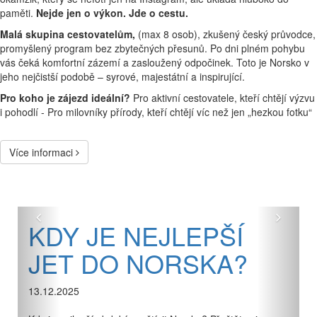
paměti.
Nejde jen o výkon. Jde o cestu.
Malá skupina cestovatelům,
(max 8 osob), zkušený český průvodce,
promyšlený program bez zbytečných přesunů. Po dni plném pohybu
vás čeká komfortní zázemí a zasloužený odpočinek. Toto je Norsko v
jeho nejčistší podobě – syrové, majestátní a inspirující.
Pro koho je zájezd ideální?
Pro aktivní cestovatele, kteří chtějí výzvu
i pohodlí - Pro milovníky přírody, kteří chtějí víc než jen „hezkou fotku“
Více informaci
Předchozí
Další
KDY JE NEJLEPŠÍ
JET DO NORSKA?
13.12.2025