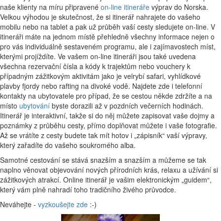
naše klienty na míru připravené
on-line itineráře
výprav do Norska.
Velkou výhodou je skutečnost, že si itinerář nahrajete do vašeho
mobilu nebo na tablet a pak už průběh vaší cesty sledujete on-line. V
itineráři máte na jednom místě přehledně všechny informace nejen o
pro vás individuálně sestaveném programu, ale i zajímavostech míst,
kterými projíždíte. Ve vašem on-line itineráři jsou také uvedena
všechna rezervační čísla a kódy k trajektům nebo vouchery k
případným zážitkovým aktivitám jako je velrybí safari, vyhlídkové
plavby fjordy nebo rafting na divoké vodě. Najdete zde i telefonní
kontakty na ubytovatele pro případ, že se cestou někde zdržíte a na
místo
ubytování
byste dorazili až v pozdních večerních hodinách.
Itinerář je interaktivní, takže si do něj můžete zapisovat vaše dojmy a
poznámky z průběhu cesty, přímo doplňovat můžete i vaše fotografie.
Až se vrátíte z cesty budete tak mít hotov i „zápisník“ vaší výpravy,
který zařadíte do vašeho soukromého alba.
Samotné cestování se stává snazším a snazším a můžeme se tak
naplno věnovat objevování nových přírodních krás, relaxu a užívání si
zážitkových atrakcí. Online itinerář je vašim elektronickým „guidem“,
který vám plně nahradí toho tradičního živého průvodce.
Neváhejte -
vyzkoušejte zde
:-)