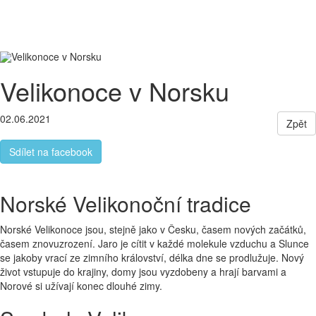
Letecky
Malá skupina cestovatelů
Pohodlné
ubytování
Toggle
navigati
Velikonoce v Norsku
02.06.2021
Zpět
Sdílet na facebook
Norské Velikonoční tradice
Norské Velikonoce jsou, stejně jako v Česku, časem nových začátků,
časem znovuzrození. Jaro je cítit v každé molekule vzduchu a Slunce
se jakoby vrací ze zimního království, délka dne se prodlužuje. Nový
život vstupuje do krajiny, domy jsou vyzdobeny a hrají barvami a
Norové si užívají konec dlouhé zimy.