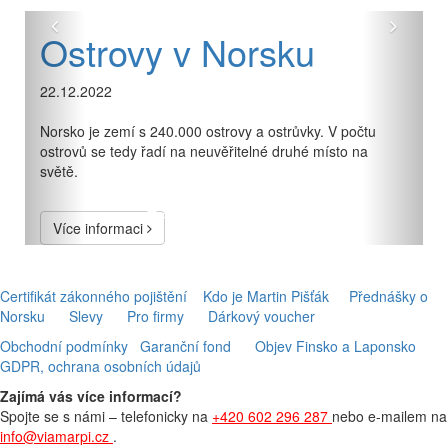
Předchozí
Další
Ostrovy v Norsku
Plá
sou
22.12.2022
12.07.
Norsko je zemí s 240.000 ostrovy a ostrůvky. V počtu
ostrovů se tedy řadí na neuvěřitelné druhé místo na
Pláž Ha
světě.
Více 
Více informaci
Certifikát zákonného pojištění
Kdo je Martin Pišťák
Přednášky o
Norsku
Slevy
Pro firmy
Dárkový voucher
Obchodní podmínky
Garanční fond
Objev Finsko a Laponsko
GDPR, ochrana osobních údajů
Zajímá vás více informací?
Spojte se s námi – telefonicky na
+420 602 296 287
nebo e-mailem na
info@viamarpi.cz
.