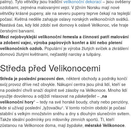
palmy). Tyto větvičky jsou tradiční
velikonoční dekorací
– jsou ověšeny
ozdobami, zejména malovanými vejci. V jižním Norsku mají nové
větvičky krásné pupeny, ale na severu pupeny teprve čekají na teplejší
počasí. Květná neděle zahajuje oslavy norských velikonočních svátků.
Nastává čas, kdy lidé zdobí své domovy k oslavě Velikonoc, vše hraje
čerstvými barvami.
Mezi nejobvyklejší velikonoční řemesla a činnosti patří malování
a zdobení vajec, výroba papírových konfet a šití nebo pletení
velikonočních ozdob.
Populární je výroba žlutých svíček a zkrášlení
domovů žlutými květinami, nejčastěji narcisy a tulipány.
Středa před Velikonocemi
Středa je poslední pracovní den
, některé obchody a podniky končí
svůj provoz dříve než obvykle. Nákupní centra jsou plná lidí, kteří se
na poslední chvíli snaží doplnit své zásoby na Velikonoce. Mnoho lidí
využije dovolenou a odjíždí relaxovat na
påskefjellet
– „
na
velikonoční hory
" – tedy na své horské boudy, chaty nebo penzióny,
kde si užívají poslední „lyžovačku“. V tomto ročním období je počasí
stabilní s velkým množstvím sněhu a dny s dlouhým slunečním svitem.
Takže ideální podmínky pro milovníky zimních sportů. Ti, kteří
zůstanou na Velikonoce doma, mají
bypåske
,
městské Velikonoce
.