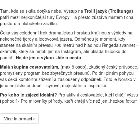
Tam, kde se skála dotýká nebe. Výstup na
Trollí jazyk (Trolltunga)
patří mezi nejikoničtější túry Evropy – a přesto zůstává místem ticha,
prostoru a hlubokého zážitku.
Čeká vás celodenní trek dramatickou horskou krajinou s výhledy na
nekonečné fjordy a ledovcová jezera. Odměnou je moment, kdy
stanete na skalním převisu 700 metrů nad hladinou Ringedalsvannet –
okamžik, který se nefotí jen na Instagram, ale ukládá hluboko do
paměti.
Nejde jen o výkon. Jde o cestu.
Malá skupina cestovatelům,
(max 8 osob), zkušený český průvodce,
promyšlený program bez zbytečných přesunů. Po dni plném pohybu
vás čeká komfortní zázemí a zasloužený odpočinek. Toto je Norsko v
jeho nejčistší podobě – syrové, majestátní a inspirující.
Pro koho je zájezd ideální?
Pro aktivní cestovatele, kteří chtějí výzvu
i pohodlí - Pro milovníky přírody, kteří chtějí víc než jen „hezkou fotku“
Více informaci