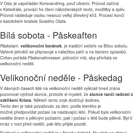
V Oslu je uspořádán Korsvandring, pouť ulicemi. Průvod začíná
v Katedrále, provází ho čtení náboženských textů, modlitby a zpěv.
Průvod následuje osobu nesoucí velký dřevěný kříž. Procesí končí
v katolickém kostele Svatého Olafa.
Bílá sobota - Påskeaften
Påskelam
,
velikonoční beránek
, je tradiční večeře na Bílou sobotu.
Vařené jehněčí se připravuje s náležitou péčí a na tisícero způsobů.
Církev pořádá Påskenattmesser, půlnoční mši, aby přivítala ve
velikonoční neděli.
Velikonoční neděle - Påskedag
V dávných časech lidé na velikonoční neděli vylézali hned zrána
pozorovat východ slunce, protože si mysleli, že
slunce tančí radostí z
vzkříšení Krista
. Někteří tento zvyk dodržují dodnes.
Tento den je také považován za den, podle kterého je
možné předpovídat počasí na nastávající léto. Pokud byla velikonoční
neděle dnem s pěkným počasím, pak i počasí v létě bude pěkné. Byl-li
mráz v noci před nedělí, pak léto přijde pozdě.
Snídaně o velikonoční neděli je v Norsku bohatá. Na stole se objeví