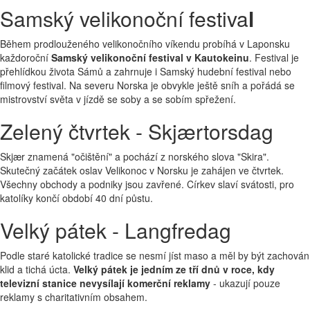
Samský velikonoční festiva
l
Během prodlouženého velikonočního víkendu probíhá v Laponsku
každoroční
Samský velikonoční festival v Kautokeinu
. Festival je
přehlídkou života Sámů a zahrnuje i Samský hudební festival nebo
filmový festival. Na severu Norska je obvykle ještě sníh a pořádá se
mistrovství světa v jízdě se soby a se sobím spřežení.
Zelený čtvrtek - Skjærtorsdag
Skjær znamená "očištění" a pochází z norského slova "Skira".
Skutečný začátek oslav Velikonoc v Norsku je zahájen ve čtvrtek.
Všechny obchody a podniky jsou zavřené. Církev slaví svátosti, pro
katolíky končí období 40 dní půstu.
Velký pátek - Langfredag
Podle staré katolické tradice se nesmí jíst maso a měl by být zachován
klid a tichá úcta.
Velký pátek je jedním ze tří dnů v roce, kdy
televizní stanice nevysílají komerční reklamy
- ukazují pouze
reklamy s charitativním obsahem.