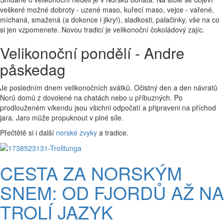
veškeré možné dobroty - uzené maso, kuřecí maso, vejce - vařené,
míchaná, smažená (a dokonce i jikry!), sladkosti, palačinky, vše na co
si jen vzpomenete. Novou tradicí je velikonoční čokoládový zajíc.
Velikonoční pondělí - Andre
påskedag
Je posledním dnem velikonočních svátků. Očistný den a den návratů
Norů domů z dovolené na chatách nebo u příbuzných. Po
prodlouženém víkendu jsou všichni odpočatí a připraveni na příchod
jara. Jaro může propuknout v plné síle.
Přečtětě si i další
norské zvyky
a tradice.
CESTA ZA NORSKÝM
SNEM: OD FJORDŮ AŽ NA
TROLÍ JAZYK