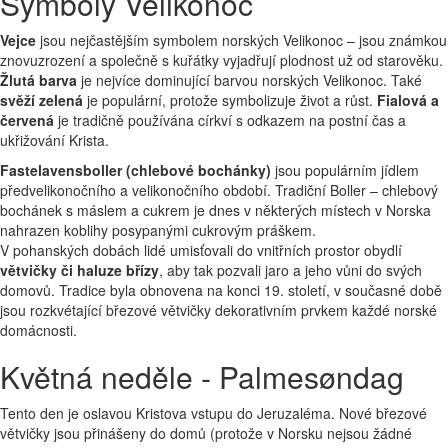
Symboly Velikonoc
Vejce
jsou nejčastějším symbolem norských Velikonoc – jsou známkou
znovuzrození a společně s kuřátky vyjadřují plodnost už od starověku.
Žlutá barva
je nejvíce dominující barvou norských Velikonoc. Také
svěží zelená
je populární, protože symbolizuje život a růst.
Fialová a
červená
je tradičně používána církví s odkazem na postní čas a
ukřižování Krista.
Fastelavensboller (chlebové bochánky)
jsou populárním jídlem
předvelikonočního a velikonočního období. Tradiční Boller – chlebový
bochánek s máslem a cukrem je dnes v některých místech v Norska
nahrazen koblihy posypanými cukrovým práškem.
V pohanských dobách lidé umisťovali do vnitřních prostor obydlí
větvičky či haluze břízy
, aby tak pozvali jaro a jeho vůni do svých
domovů. Tradice byla obnovena na konci 19. století, v současné době
jsou rozkvétající březové větvičky dekorativním prvkem každé norské
domácnosti.
Květná neděle - Palmesøndag
Tento den je oslavou Kristova vstupu do Jeruzaléma. Nové březové
větvičky jsou přinášeny do domů (protože v Norsku nejsou žádné