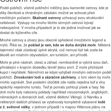
Podél pobřeží, včetně pobřežní mělčiny jsou kamenité ostrovy, kde je
díky členitosti a chráněným zátokám možné se schovat před
nevlídným počasím.
Skalnaté ostrovy
uchvacují svou strukturální
celistvostí. Výstupy na mnoho těchto strmých ostrovů bývají
nebezpečné. V mnoha případech je to ale jediná možnost jak se
dostat do kýženého cíle.
Mnohé ostrovy a útvary jsou obecně opředené množstvím legend a
mýtů. Říká se, že
poklad je tam, kde se duha dotýká moře
. Některá
tajemství však zůstávají úplně skrytá, což nemusí být tak zcela ke
škodě ani místním obyvatelům, ani turistům, ani přírodě.
Moře je plné nástrah, útesů a záhad, nemilosrdně si vybírá svou daň,
přinášející v krajním důsledku téměř jistou smrt. Z moře přicházeli
kupci i nepřátelé. Námořníci se kdysi vyhýbali mnohým ostrovům podél
pobřeží.
Ztroskotání lodí a zázračné záchrany
, o tom všem by moře
mohlo vyprávět. Své poslední útočiště zde našla nejedna loď a vlny
spláchly nejednoho turistu. Teď je pomalu pohlcují písek a řasy. Na
dně moře byly nalezeny poklady například nizozemských, anglických,
německých a domácích lodí, včetně dědictví Vikingů. U Narviku a
některých dalších přístavů se vytahovaly kompletně vybavené
lodě
z 2. světové války
, v jednom případě i s mapou Hitlerova plánu na