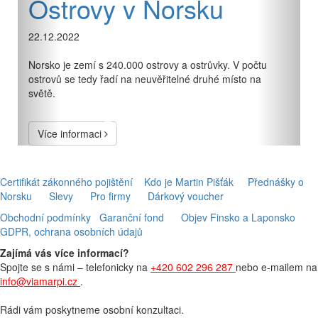
Ostrovy v Norsku
22.12.2022
1
Norsko je zemí s 240.000 ostrovy a ostrůvky. V počtu
ostrovů se tedy řadí na neuvěřitelné druhé místo na
N
světě.
n
p
Více informaci
Certifikát zákonného pojištění
Kdo je Martin Pišťák
Přednášky o
Norsku
Slevy
Pro firmy
Dárkový voucher
Obchodní podmínky
Garanční fond
Objev Finsko a Laponsko
GDPR, ochrana osobních údajů
Zajímá vás více informací?
Spojte se s námi – telefonicky na
+420 602 296 287
nebo e-mailem na
info@viamarpi.cz
.
Rádi vám poskytneme osobní konzultaci.