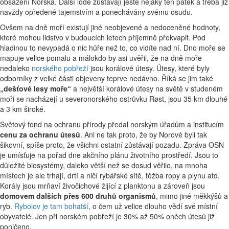
obsazení Norska. Další lodě zůstávají ještě nějaký ten pátek a třeba již
navždy opředené tajemstvím a ponechávány svému osudu.
Ovšem na dně moří existují jiné neobjevené a nedoceněné hodnoty,
které mohou lidstvo v budoucích letech příjemně překvapit. Pod
hladinou to nevypadá o nic hůře než to, co vidíte nad ní. Dno moře se
mapuje velice pomalu a málokdo by asi uvěřil, že na dně moře
nedaleko
norského pobřeží
jsou korálové útesy. Útesy, které byly
odborníky z velké části objeveny teprve nedávno. Říká se jim také
„dešťové lesy moře“
a největší korálové útesy na světě v studeném
moři se nacházejí u severonorského ostrůvku Røst, jsou 35 km dlouhé
a 3 km široké.
Světový fond na ochranu přírody předal norským úřadům a institucím
cenu za ochranu útesů
. Ani ne tak proto, že by Norové byli tak
šikovní, spíše proto, že všichni ostatní zůstávají pozadu. Zpráva OSN
je umísťuje na pořad dne akčního plánu životního prostředí. Jsou to
důležité biosystémy, daleko větší než se dosud věřilo, na mnoha
místech je ale trhají, drtí a ničí rybářské sítě, těžba ropy a plynu atd.
Korály jsou mrňaví živočichové žijící z planktonu a zároveň jsou
domovem dalších přes 600 druhů organismů
, mimo jiné měkkýšů a
ryb.
Rybolov je tam bohatší
, o čem už velice dlouho vědí své místní
obyvatelé. Jen při norském pobřeží je 30% až 50% oněch útesů již
poničeno.