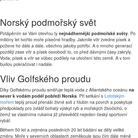
Norský podmořský svět
Potápěním se Vám otevřou ty
nejnádhernější podmořské světy
. Po
milióny let tvořilo moře písečné hradby. Jakmile vítr zvedne písek a
požene ho dále a dále, všechno jakoby pohřbí. A o mnoho generací
později zase vítr a písek osvobodí to, co před dávnými časy zakryly.
Voda, písek a vítr se vůbec podílely na utvoření této země. A v tom
budou pokračovat i nadále.
Vliv Golfského proudu
Díky Golfskému proudu směřuje teplá voda z Atlantského oceánu
na
sever k vodám podél pobřeží Norska
. Při setkání s
Lofotským
mořem
teplý proud přenáší živné soli z hlubin na povrch a poskytuje
předpoklady pro zvlášť bohatý výskyt ryb a mořských živočichů, o
čemž se vlastníma rukama již přesvědčil nejeden český sportovní
rybář.
Během 50 let a zejména posledních 20 let bádání se děly veliké
změny. Moře v severních oblastech zeměkoule jsou čím dále méně