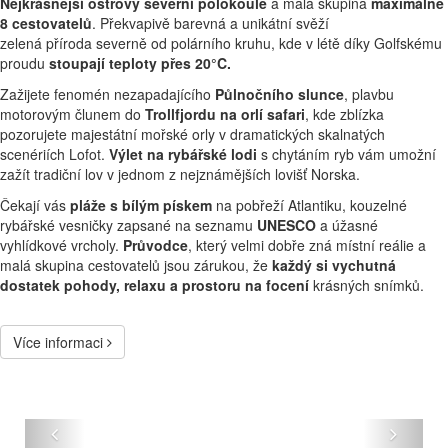
Nejkrásnější ostrovy severní polokoule
a malá skupina
maximálně
8 cestovatelů
. Překvapivě barevná a unikátní svěží
zelená příroda severně od polárního kruhu, kde v létě díky Golfskému
proudu
stoupají teploty přes 20°C.
Zažijete fenomén nezapadajícího
Půlnočního slunce
, plavbu
motorovým člunem do
Trollfjordu na orlí safari
, kde zblízka
pozorujete majestátní mořské orly v dramatických skalnatých
scenériích Lofot.
Výlet na rybářské lodi
s chytáním ryb vám umožní
zažít tradiční lov v jednom z nejznámějších lovišť Norska.
Čekají vás
pláže s bílým pískem
na pobřeží Atlantiku, kouzelné
rybářské vesničky zapsané na seznamu
UNESCO
a úžasné
vyhlídkové vrcholy.
Průvodce
, který velmi dobře zná místní reálie a
malá skupina cestovatelů jsou zárukou, že
každý si vychutná
dostatek pohody, relaxu a prostoru na focení
krásných snímků.
Více informaci
Předchozí
Další