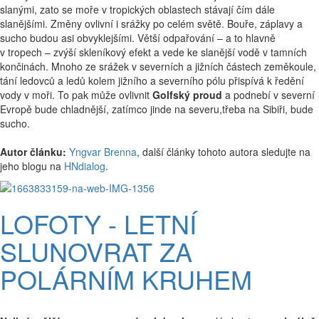
slanými, zato se moře v tropických oblastech stávají čím dále
slanějšími. Změny ovlivní i srážky po celém světě. Bouře, záplavy a
sucho budou asi obvyklejšími. Větší odpařování – a to hlavně
v tropech – zvýší skleníkový efekt a vede ke slanější vodě v tamních
končinách. Mnoho ze srážek v severních a jižních částech zeměkoule,
tání ledovců a ledů kolem jižního a severního pólu přispívá k ředění
vody v moři. To pak může ovlivnit
Golfský proud
a podnebí v severní
Evropě bude chladnější, zatímco jinde na severu,třeba na Sibiři, bude
sucho.
Autor článku:
Yngvar Brenna
, další články tohoto autora sledujte na
jeho blogu na
HNdialog
.
LOFOTY - LETNÍ
SLUNOVRAT ZA
POLÁRNÍM KRUHEM