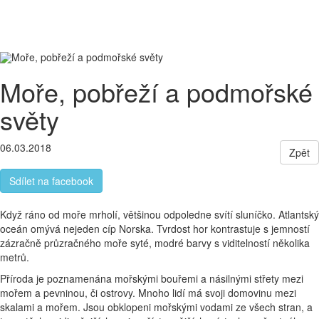
Letecky
Malá skupina cestovatelů
Pohodlné
ubytování
Toggle
navigati
Moře, pobřeží a podmořské
světy
06.03.2018
Zpět
Sdílet na facebook
Když ráno od moře mrholí, většinou odpoledne svítí sluníčko. Atlantský
oceán omývá nejeden cíp Norska. Tvrdost hor kontrastuje s jemností
zázračně průzračného moře syté, modré barvy s viditelností několika
metrů.
Příroda je poznamenána mořskými bouřemi a násilnými střety mezi
mořem a pevninou, či ostrovy. Mnoho lidí má svoji domovinu mezi
skalami a mořem. Jsou obklopeni mořskými vodami ze všech stran, a