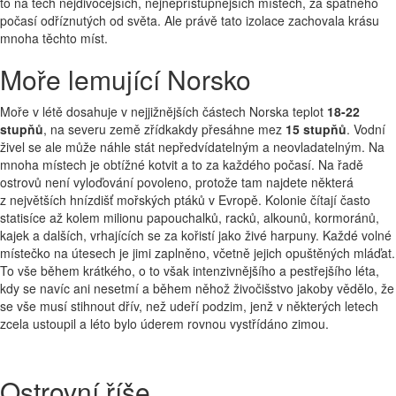
to na těch nejdivočejších, nejnepřístupnějších místech, za špatného
počasí odříznutých od světa. Ale právě tato izolace zachovala krásu
mnoha těchto míst.
Moře lemující Norsko
Moře v létě dosahuje v nejjižnějších částech Norska teplot
18-22
stupňů
, na severu země zřídkakdy přesáhne mez
15 stupňů
. Vodní
živel se ale může náhle stát nepředvídatelným a neovladatelným. Na
mnoha místech je obtížné kotvit a to za každého počasí. Na řadě
ostrovů není vyloďování povoleno, protože tam najdete některá
z největších hnízdišť mořských ptáků v Evropě. Kolonie čítají často
statisíce až kolem milionu papouchalků, racků, alkounů, kormoránů,
kajek a dalších, vrhajících se za kořistí jako živé harpuny. Každé volné
místečko na útesech je jimi zaplněno, včetně jejich opuštěných mláďat.
To vše během krátkého, o to však intenzivnějšího a pestřejšího léta,
kdy se navíc ani nesetmí a během něhož živočišstvo jakoby vědělo, že
se vše musí stihnout dřív, než udeří podzim, jenž v některých letech
zcela ustoupil a léto bylo úderem rovnou vystřídáno zimou.
Ostrovní říše